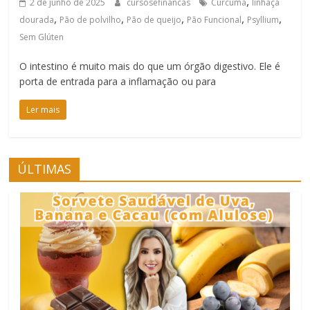
,
2 de junho de 2025
cursosefinancas
Cúrcuma
linhaça
,
,
,
,
,
dourada
Pão de polvilho
Pão de queijo
Pão Funcional
Psyllium
Sem Glúten
O intestino é muito mais do que um órgão digestivo. Ele é
porta de entrada para a inflamação ou para
Ler mais
ÚLTIMAS