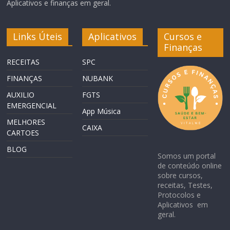
Aplicativos e finanças em geral.
Links Úteis
Aplicativos
Cursos e
Finanças
RECEITAS
SPC
FINANÇAS
NUBANK
AUXILIO
FGTS
EMERGENCIAL
App Música
MELHORES
CAIXA
CARTOES
BLOG
Somos um portal
de conteúdo online
sobre cursos,
receitas, Testes,
Protocolos e
Aplicativos em
geral.