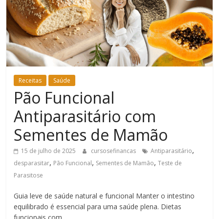
Bem-
Estar
Receitas
Saúde
Pão Funcional
Antiparasitário com
Sementes de Mamão
,
15 de julho de 2025
cursosefinancas
Antiparasitário
,
,
,
desparasitar
Pão Funcional
Sementes de Mamão
Teste de
Parasitose
Guia leve de saúde natural e funcional Manter o intestino
equilibrado é essencial para uma saúde plena. Dietas
funcionais com