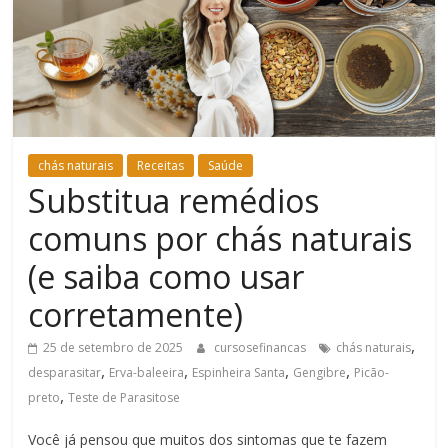
Bem-
Estar
chás naturais
Receitas
Saúde
Substitua remédios
comuns por chás naturais
(e saiba como usar
corretamente)
,
25 de setembro de 2025
cursosefinancas
chás naturais
,
,
,
,
desparasitar
Erva-baleeira
Espinheira Santa
Gengibre
Picão-
,
preto
Teste de Parasitose
Você já pensou que muitos dos sintomas que te fazem