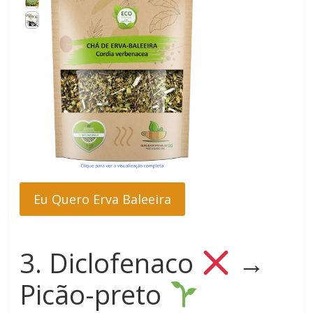
Eu Quero Erva Baleeira
3. Diclofenaco
→
Picão-preto