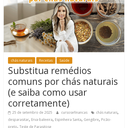
Bem-
Estar
chás naturais
Receitas
Saúde
Substitua remédios
comuns por chás naturais
(e saiba como usar
corretamente)
,
25 de setembro de 2025
cursosefinancas
chás naturais
,
,
,
,
desparasitar
Erva-baleeira
Espinheira Santa
Gengibre
Picão-
,
preto
Teste de Parasitose