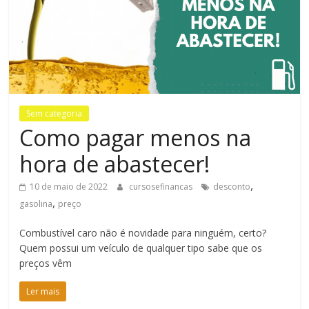
Bem-
Estar
Sem categoria
Como pagar menos na
hora de abastecer!
,
10 de maio de 2022
cursosefinancas
desconto
,
gasolina
preço
Combustível caro não é novidade para ninguém, certo?
Quem possui um veículo de qualquer tipo sabe que os
preços vêm
Ler mais