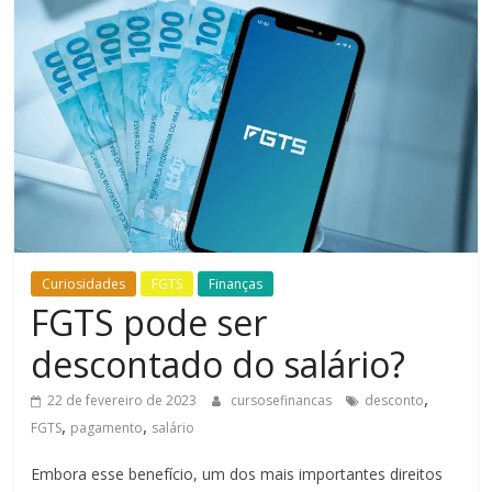
Bem-
Estar
Curiosidades
FGTS
Finanças
FGTS pode ser
descontado do salário?
,
22 de fevereiro de 2023
cursosefinancas
desconto
,
,
FGTS
pagamento
salário
Embora esse benefício, um dos mais importantes direitos