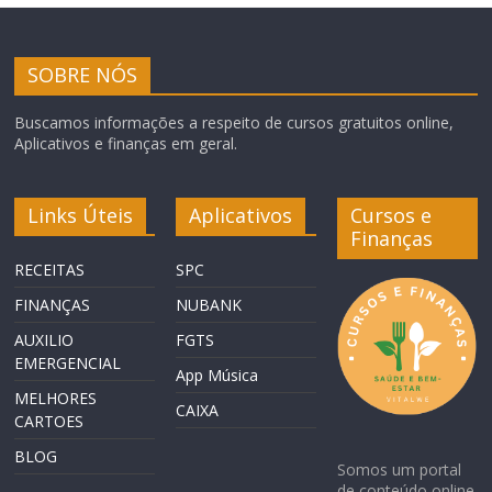
SOBRE NÓS
Buscamos informações a respeito de cursos gratuitos online,
Aplicativos e finanças em geral.
Links Úteis
Aplicativos
Cursos e
Finanças
RECEITAS
SPC
FINANÇAS
NUBANK
AUXILIO
FGTS
EMERGENCIAL
App Música
MELHORES
CAIXA
CARTOES
BLOG
Somos um portal
de conteúdo online