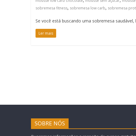
,
,
mousse low carb chocolate
mousse sem açúcar
mousse
,
,
sobremesa fitness
sobremesa low carb
sobremesa prot
Se você está buscando uma sobremesa saudável, lo
Ler mais
SOBRE NÓS