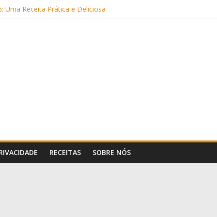
: Uma Receita Prática e Deliciosa
Sem Açúcar e com Leite Vegetal)
 Nutritiva e Boa para o Intestino
(com Alulose)
Frigideira (Sem Forno, Fácil e Fofinho)
PRIVACIDADE
RECEITAS
SOBRE NÓS