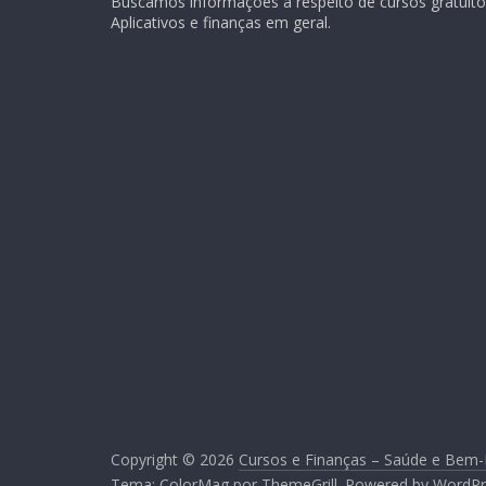
Buscamos informações a respeito de cursos gratuitos
Aplicativos e finanças em geral.
Copyright © 2026
Cursos e Finanças – Saúde e Bem-
Tema:
ColorMag
por ThemeGrill. Powered by
WordPr