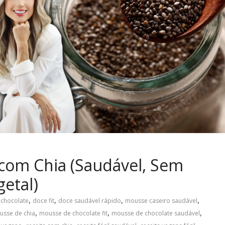
com Chia (Saudável, Sem
getal)
,
,
,
,
 chocolate
doce fit
doce saudável rápido
mousse caseiro saudável
,
,
,
usse de chia
mousse de chocolate fit
mousse de chocolate saudável