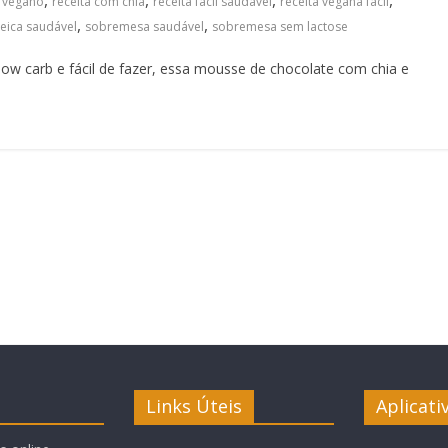
,
,
,
,
 vegano
receita com chia
receita fácil saudável
receita vegana fácil
,
,
eica saudável
sobremesa saudável
sobremesa sem lactose
w carb e fácil de fazer, essa mousse de chocolate com chia e
Links Úteis
Aplicati