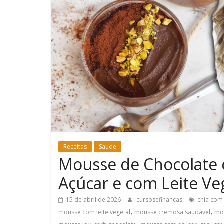
Receitas
Saúde
Mousse de Chocolate 
Açúcar e com Leite Ve
15 de abril de 2026
cursosefinancas
chia com
,
,
mousse com leite vegetal
mousse cremosa saudável
mo