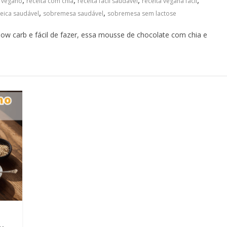
,
,
,
,
 vegano
receita com chia
receita fácil saudável
receita vegana fácil
,
,
eica saudável
sobremesa saudável
sobremesa sem lactose
w carb e fácil de fazer, essa mousse de chocolate com chia e