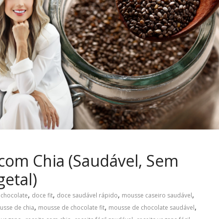
com Chia (Saudável, Sem
getal)
,
,
,
,
 chocolate
doce fit
doce saudável rápido
mousse caseiro saudável
,
,
,
usse de chia
mousse de chocolate fit
mousse de chocolate saudável