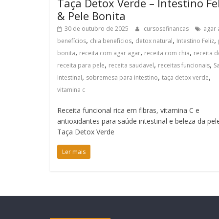
Taça Detox Verde – Intestino Fel
& Pele Bonita
30 de outubro de 2025
cursosefinancas
agar 
,
,
,
,
benefícios
chia benefícios
detox natural
Intestino Feliz
,
,
,
bonita
receita com agar agar
receita com chia
receita d
,
,
,
receita para pele
receita saudavel
receitas funcionais
S
,
,
,
Intestinal
sobremesa para intestino
taça detox verde
vitamina c
Receita funcional rica em fibras, vitamina C e
antioxidantes para saúde intestinal e beleza da pel
Taça Detox Verde
Ler mais