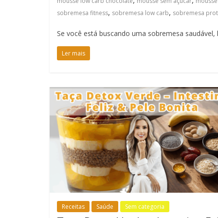
,
,
mousse low carb chocolate
mousse sem açúcar
mousse
,
,
sobremesa fitness
sobremesa low carb
sobremesa prot
Se você está buscando uma sobremesa saudável, lo
Ler mais
Receitas
Saúde
Sem categoria