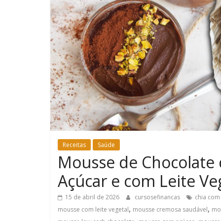
Receitas
Saúde
Mousse de Chocolate 
Açúcar e com Leite Ve
15 de abril de 2026
cursosefinancas
chia com
,
,
mousse com leite vegetal
mousse cremosa saudável
mo