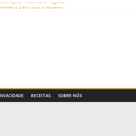
Sem Açúcar e com Leite Vegetal)
 Nutritiva e Boa para o Intestino
(com Alulose)
Frigideira (Sem Forno, Fácil e Fofinho)
: Uma Receita Prática e Deliciosa
PRIVACIDADE
RECEITAS
SOBRE NÓS