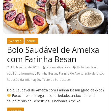
Bem-
Estar
Receitas
Saúde
Bolo Saudável de Ameixa
com Farinha Besan
,
17 de junho de 2025
cursosefinancas
Bolo Saudável
,
,
,
,
equilíbrio hormonal
Farinha Besan
Farinha de Aveia
grão-de-bico
,
Redução da Inflamação
Teste de Parasitose
Bolo Saudável de Ameixa com Farinha Besan (grão-de-bico)
Foco: intestino regulado, saciedade, antioxidantes e
saúde feminina Benefícios Funcionais Ameixa