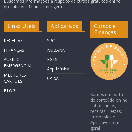
Buscamos informações a respeito de cursos gratuitos online,
Aplicativos e finanças em geral.
Links Úteis
Aplicativos
Cursos e
Finanças
RECEITAS
SPC
FINANÇAS
NUBANK
AUXILIO
FGTS
EMERGENCIAL
App Música
MELHORES
CAIXA
CARTOES
BLOG
Somos um portal
de conteúdo online
sobre cursos,
receitas, Testes,
Protocolos e
Aplicativos em
geral.