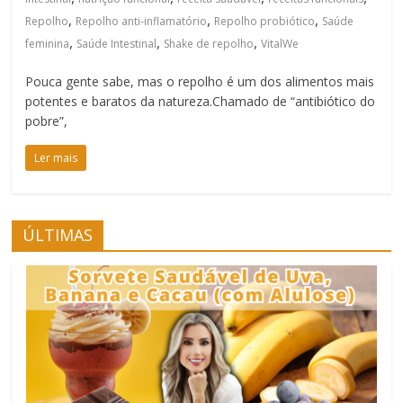
,
,
,
Repolho
Repolho anti-inflamatório
Repolho probiótico
Saúde
,
,
,
feminina
Saúde Intestinal
Shake de repolho
VitalWe
Pouca gente sabe, mas o repolho é um dos alimentos mais
potentes e baratos da natureza.Chamado de “antibiótico do
pobre”,
Ler mais
ÚLTIMAS