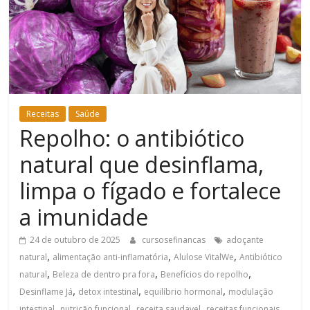
Bem-
Estar
Receitas
Saúde
Repolho: o antibiótico
natural que desinflama,
limpa o fígado e fortalece
a imunidade
24 de outubro de 2025
cursosefinancas
adoçante
,
,
,
natural
alimentação anti-inflamatória
Alulose VitalWe
Antibiótico
,
,
,
natural
Beleza de dentro pra fora
Benefícios do repolho
,
,
,
Desinflame Já
detox intestinal
equilíbrio hormonal
modulação
,
,
,
,
intestinal
nutrição funcional
receita saudavel
receitas funcionais