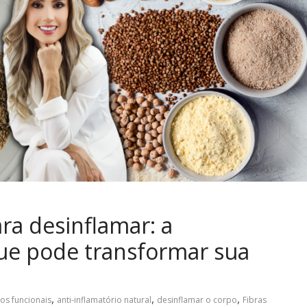
ra desinflamar: a
ue pode transformar sua
,
,
,
os funcionais
anti-inflamatório natural
desinflamar o corpo
Fibras