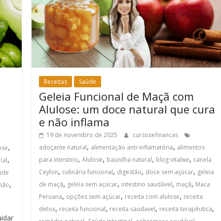
Receitas
Saúde
Geleia Funcional de Maçã com
Alulose: um doce natural que cura
e não inflama
19 de novembro de 2025
cursosefinancas
,
,
,
adoçante natural
alimentação anti-inflamatória
alimentos
ose
,
,
,
,
,
para intestino
Alulose
baunilha natural
blog vitalwe
canela
ial
,
,
,
,
Ceylon
culinária funcional
digestão
doce sem açúcar
geleia
úde
,
,
,
,
,
de maçã
geleia sem açúcar
intestino saudável
maçã
Maca
imão
,
,
,
Peruana
opções sem açúcar
receita com alulose
receita
,
,
,
,
detox
receita funcional
receita saudavel
receita terapêutica
idar
,
,