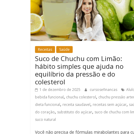
Receitas
Saúde
Suco de Chuchu com Limão:
hábito simples que ajuda no
equilíbrio da pressão e do
colesterol
1 de dezembro de 2025
cursosefinancas
Alul
,
,
bebida funcional
chuchu colesterol
chuchu pressão arter
,
,
,
dieta funcional
receita saudavel
receitas sem açúcar
sa
,
,
do coração
substituto do açúcar
suco de chuchu com l
suco natural
Você não precisa de fórmulas mirabolantes para cu