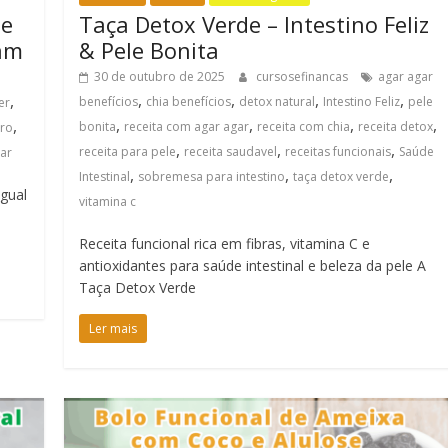
se
Taça Detox Verde – Intestino Feliz
cam
& Pele Bonita
30 de outubro de 2025
cursosefinancas
agar agar
,
,
,
,
,
benefícios
chia benefícios
detox natural
Intestino Feliz
pele
er
,
,
,
,
,
bonita
receita com agar agar
receita com chia
receita detox
iro
,
,
,
receita para pele
receita saudavel
receitas funcionais
Saúde
ar
,
,
,
Intestinal
sobremesa para intestino
taça detox verde
gual
vitamina c
Receita funcional rica em fibras, vitamina C e
antioxidantes para saúde intestinal e beleza da pele A
Taça Detox Verde
Ler mais