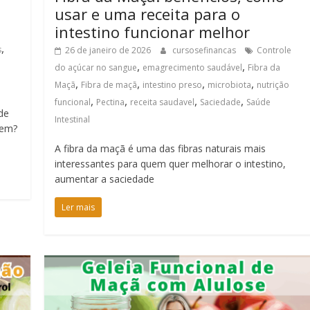
usar e uma receita para o
intestino funcionar melhor
,
s
26 de janeiro de 2026
cursosefinancas
Controle
,
,
do açúcar no sangue
emagrecimento saudável
Fibra da
,
,
,
,
Maçã
Fibra de maçã
intestino preso
microbiota
nutrição
,
,
,
,
funcional
Pectina
receita saudavel
Saciedade
Saúde
de
Intestinal
bem?
A fibra da maçã é uma das fibras naturais mais
interessantes para quem quer melhorar o intestino,
aumentar a saciedade
Ler mais