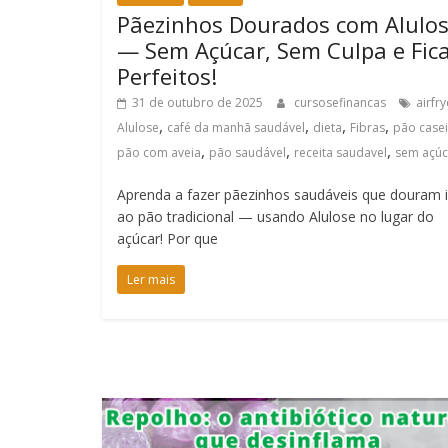
Pãezinhos Dourados com Alulo
— Sem Açúcar, Sem Culpa e Fi
Perfeitos!
31 de outubro de 2025
cursosefinancas
airfry
,
,
,
,
Alulose
café da manhã saudável
dieta
Fibras
pão case
,
,
,
pão com aveia
pão saudável
receita saudavel
sem açúc
Aprenda a fazer pãezinhos saudáveis que douram i
ao pão tradicional — usando Alulose no lugar do
açúcar! Por que
Ler mais