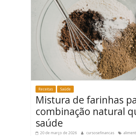
Receitas
Saúde
Mistura de farinhas pa
combinação natural q
saúde
20 de março de 2026
cursosefinancas
aliment