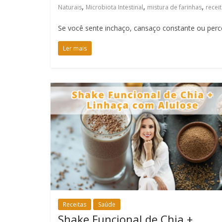
,
,
,
Naturais
Microbiota Intestinal
mistura de farinhas
recei
Se você sente inchaço, cansaço constante ou per
Ler mais
Receitas
Saúde
Shake Funcional de Chia +