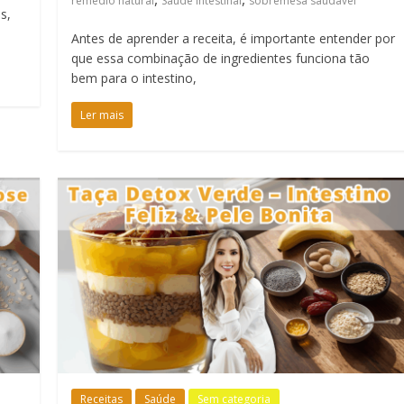
remédio natural
Saúde Intestinal
sobremesa saudável
s,
Antes de aprender a receita, é importante entender por
que essa combinação de ingredientes funciona tão
bem para o intestino,
Ler mais
Receitas
Saúde
Sem categoria