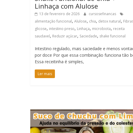
Linhaça com Alulose
13 de fevereiro de 2026
cursosefinancas
,
,
,
,
alimentação funcional
Alulose
chia
detox natural
Fibra
,
,
,
,
glicose
intestino preso
Linhaça
microbiota
receita
,
,
,
saudavel
Reduzir açúcar
Saciedade
shake funcional
Intestino regulado, mais saciedade e menos vonta
por doce Por que essa combinação funciona tão 
Essa receitinha é simples,
Ler mais