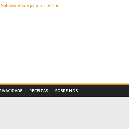
Sem Açúcar e com Leite Vegetal)
 Nutritiva e Boa para o Intestino
(com Alulose)
Frigideira (Sem Forno, Fácil e Fofinho)
: Uma Receita Prática e Deliciosa
PRIVACIDADE
RECEITAS
SOBRE NÓS