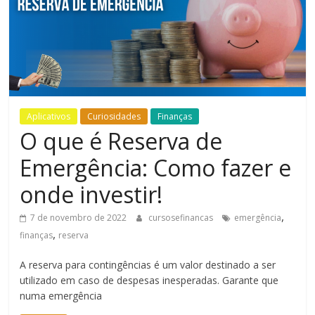
Bem-
Estar
Aplicativos
Curiosidades
Finanças
O que é Reserva de
Emergência: Como fazer e
onde investir!
,
7 de novembro de 2022
cursosefinancas
emergência
,
finanças
reserva
A reserva para contingências é um valor destinado a ser
utilizado em caso de despesas inesperadas. Garante que
numa emergência