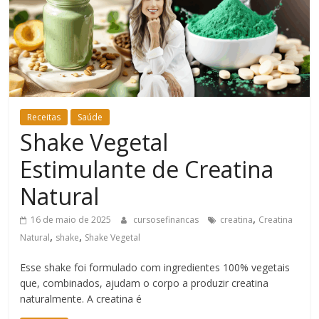
Bem-
Estar
Receitas
Saúde
Shake Vegetal
Estimulante de Creatina
Natural
,
16 de maio de 2025
cursosefinancas
creatina
Creatina
,
,
Natural
shake
Shake Vegetal
Esse shake foi formulado com ingredientes 100% vegetais
que, combinados, ajudam o corpo a produzir creatina
naturalmente. A creatina é