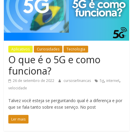
Bem-
Estar
Aplicativos
Curiosidades
Tecnologia
O que é o 5G e como
funciona?
,
,
26 de setembro de 2022
cursosefinancas
5g
internet
velocidade
Talvez você esteja se perguntando qual é a diferença e por
que se fala tanto sobre esse serviço. No post
Ler mais