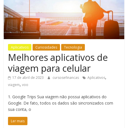
Bem-
Estar
Aplicativos
Curiosidades
Tecnologia
Melhores aplicativos de
viagem para celular
,
17 de abril de 2023
cursosefinancas
Aplicativos
,
viagem
voo
1. Google Trips Sua viagem não possui aplicativos do
Google. De fato, todos os dados são sincronizados com
sua conta, o
Ler mais