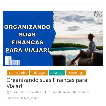
Curiosidades
Educação
Finanças
Tecnologia
Organizando suas Finanças para
Viajar!
,
13 de outubro de 2022
cursosefinancas
dinehiro
,
,
finanças
viagem
viajar