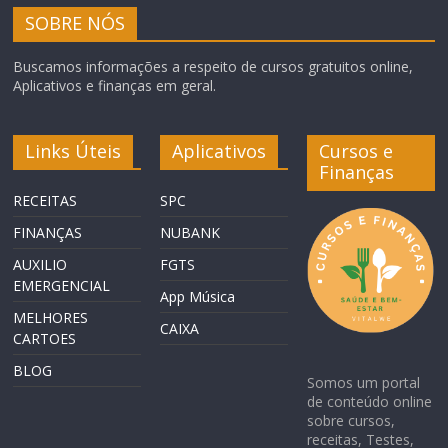
SOBRE NÓS
Buscamos informações a respeito de cursos gratuitos online,
Aplicativos e finanças em geral.
Links Úteis
Aplicativos
Cursos e
Finanças
RECEITAS
SPC
FINANÇAS
NUBANK
AUXILIO
FGTS
EMERGENCIAL
App Música
MELHORES
CAIXA
CARTOES
BLOG
Somos um portal
de conteúdo online
sobre cursos,
receitas, Testes,