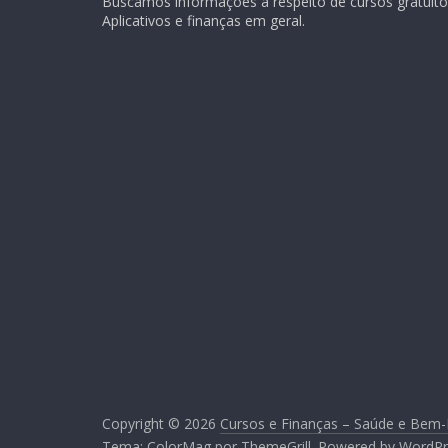
Buscamos informações a respeito de cursos gratuitos
Aplicativos e finanças em geral.
Copyright © 2026
Cursos e Finanças – Saúde e Bem-
Tema:
ColorMag
por ThemeGrill. Powered by
WordPr