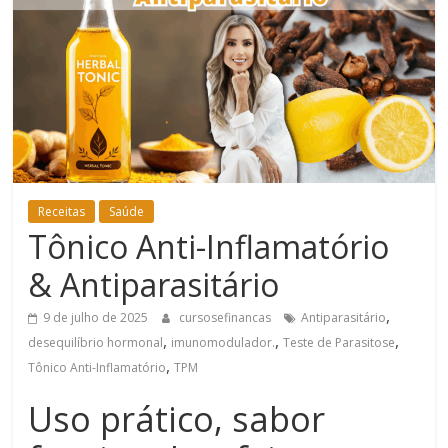
Bem-
Estar
Receitas
Saúde
Tônico Anti-Inflamatório
& Antiparasitário
,
9 de julho de 2025
cursosefinancas
Antiparasitário
,
,
,
desequilíbrio hormonal
imunomodulador.
Teste de Parasitose
,
Tônico Anti-Inflamatório
TPM
Uso prático, sabor