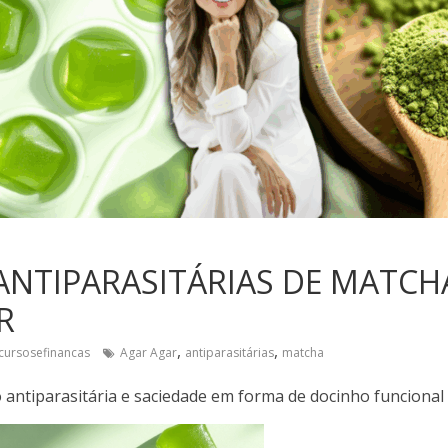
ANTIPARASITÁRIAS DE MATC
R
,
,
cursosefinancas
Agar Agar
antiparasitárias
matcha
o antiparasitária e saciedade em forma de docinho funcional