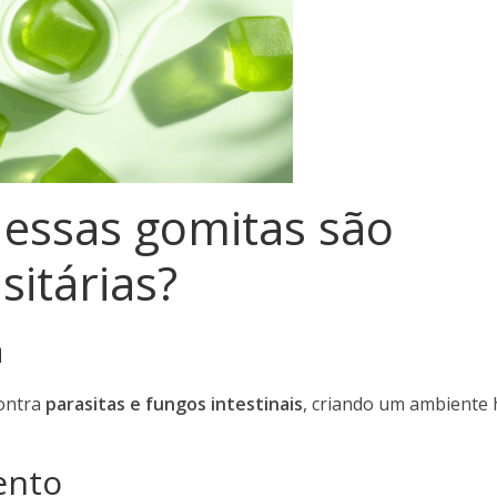
 essas gomitas são
sitárias?
a
ontra
parasitas e fungos intestinais
, criando um ambiente h
ento