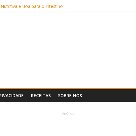
Sem Açúcar e com Leite Vegetal)
 Nutritiva e Boa para o Intestino
(com Alulose)
Frigideira (Sem Forno, Fácil e Fofinho)
: Uma Receita Prática e Deliciosa
PRIVACIDADE
RECEITAS
SOBRE NÓS
Anúncio