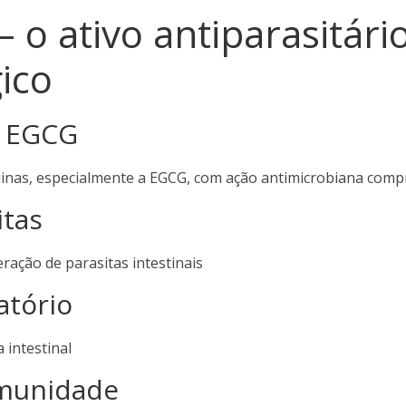
 o ativo antiparasitári
ico
s EGCG
inas, especialmente a EGCG, com ação antimicrobiana com
itas
feração de parasitas intestinais
atório
 intestinal
Imunidade