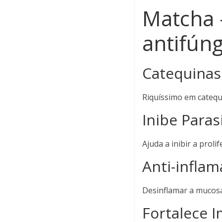
Matcha –
antifúng
Catequina
Riquíssimo em catequ
Inibe Paras
Ajuda a inibir a proli
Anti-inflam
Desinflamar a mucosa
Fortalece 