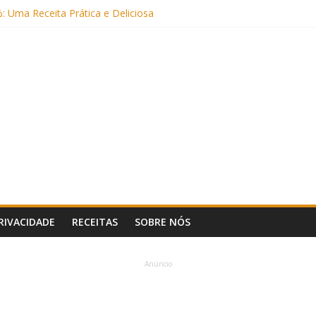
: Uma Receita Prática e Deliciosa
Sem Açúcar e com Leite Vegetal)
 Nutritiva e Boa para o Intestino
(com Alulose)
PRIVACIDADE
RECEITAS
SOBRE NÓS
Anúncio