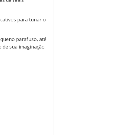
s de reais
cativos para tunar o
equeno parafuso, até
io de sua imaginação.