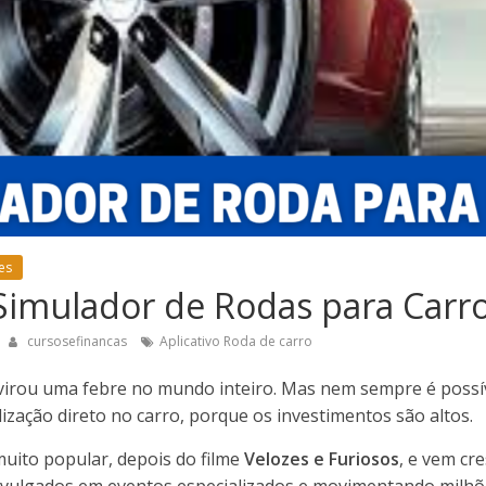
es
 Simulador de Rodas para Carr
cursosefinancas
Aplicativo Roda de carro
 virou uma febre no mundo inteiro. Mas nem sempre é possív
zação direto no carro, porque os investimentos são altos.
uito popular, depois do filme
Velozes e Furiosos
, e vem cr