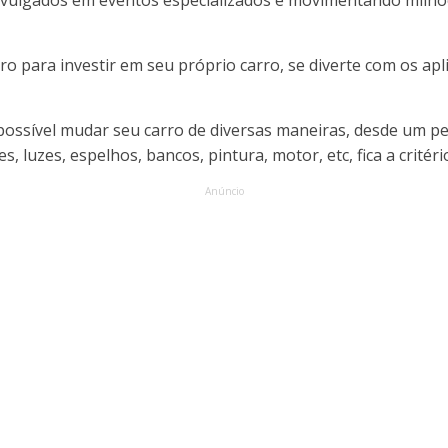
vulgados em eventos especializados e movimentando milhõe
 para investir em seu próprio carro, se diverte com os apli
 possível mudar seu carro de diversas maneiras, desde um p
, luzes, espelhos, bancos, pintura, motor, etc, fica a critér
Anúncio