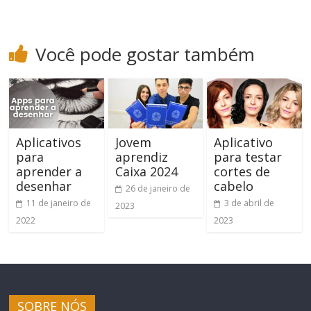
Você pode gostar também
Aplicativos
Jovem
Aplicativo
para
aprendiz
para testar
aprender a
Caixa 2024
cortes de
desenhar
cabelo
26 de janeiro de
11 de janeiro de
3 de abril de
2023
2022
2023
SOBRE NÓS