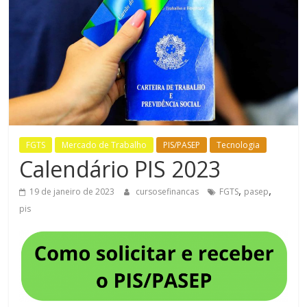
Bem-
Estar
FGTS
Mercado de Trabalho
PIS/PASEP
Tecnologia
Calendário PIS 2023
,
,
19 de janeiro de 2023
cursosefinancas
FGTS
pasep
pis