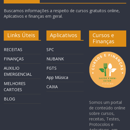
Buscamos informações a respeito de cursos gratuitos online,
Aplicativos e finanças em geral.
Links Úteis
Aplicativos
Cursos e
Finanças
RECEITAS
SPC
FINANÇAS
NUBANK
AUXILIO
FGTS
EMERGENCIAL
App Música
MELHORES
CAIXA
CARTOES
BLOG
Somos um portal
de conteúdo online
sobre cursos,
receitas, Testes,
Protocolos e
Aplicativos em