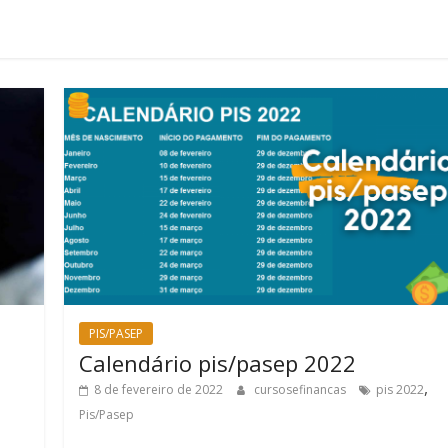
PIS/PASEP
Calendário pis/pasep 2022
,
8 de fevereiro de 2022
cursosefinancas
pis 2022
Pis/Pasep