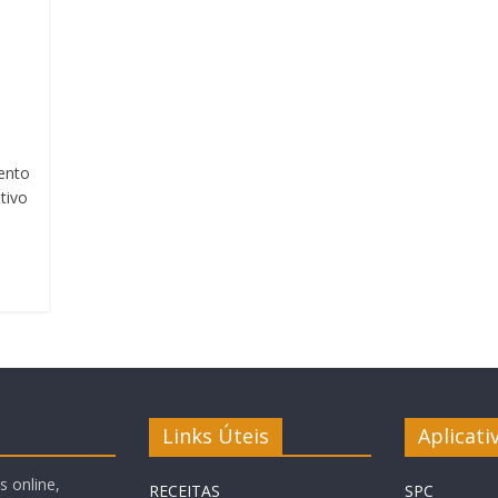
ento
tivo
Links Úteis
Aplicati
 online,
RECEITAS
SPC