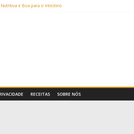
Sem Açúcar e com Leite Vegetal)
 Nutritiva e Boa para o Intestino
(com Alulose)
Frigideira (Sem Forno, Fácil e Fofinho)
: Uma Receita Prática e Deliciosa
PRIVACIDADE
RECEITAS
SOBRE NÓS