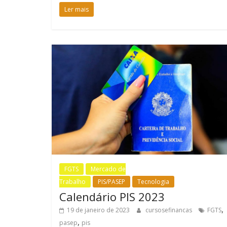
Ler mais
FGTS
Mercado de
Trabalho
PIS/PASEP
Tecnologia
Calendário PIS 2023
,
19 de janeiro de 2023
cursosefinancas
FGTS
,
pasep
pis