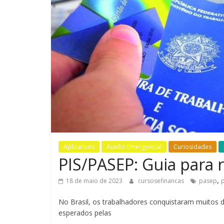
Aplicativos
Auxilio Emergencial
Curiosidades
PIS/PASEP: Guia para 
,
18 de maio de 2023
cursosefinancas
pasep
p
No Brasil, os trabalhadores conquistaram muitos 
esperados pelas