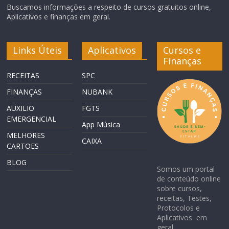
Buscamos informações a respeito de cursos gratuitos online,
Aplicativos e finanças em geral.
Links Úteis
Aplicativos
Cursos e
Finanças
RECEITAS
SPC
FINANÇAS
NUBANK
AUXILIO
FGTS
EMERGENCIAL
App Música
MELHORES
CAIXA
CARTOES
BLOG
Somos um portal
de conteúdo online
sobre cursos,
receitas, Testes,
Protocolos e
Aplicativos em
geral.