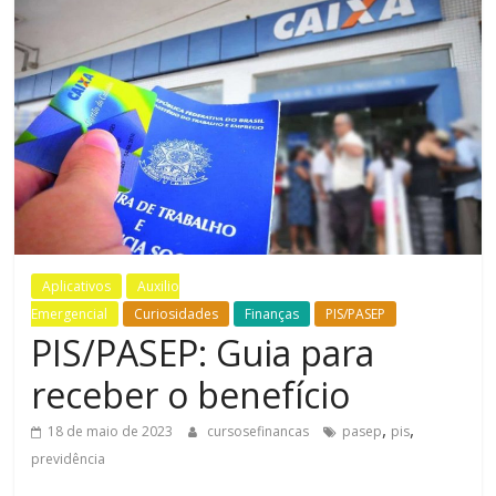
Bem-
Estar
Aplicativos
Auxilio
Emergencial
Curiosidades
Finanças
PIS/PASEP
PIS/PASEP: Guia para
receber o benefício
,
,
18 de maio de 2023
cursosefinancas
pasep
pis
previdência