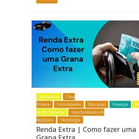
Aplicativos
Casa
Própria
Curiosidades
Educação
Finanças
M
do de Trabalho
Oportunidades de
Negócios
Tecnologia
Renda Extra | Como fazer uma
Grana Extra