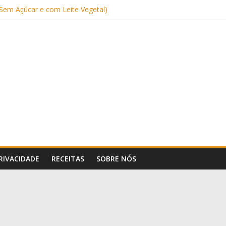
Sem Açúcar e com Leite Vegetal)
 Nutritiva e Boa para o Intestino
(com Alulose)
Frigideira (Sem Forno, Fácil e Fofinho)
: Uma Receita Prática e Deliciosa
PRIVACIDADE
RECEITAS
SOBRE NÓS