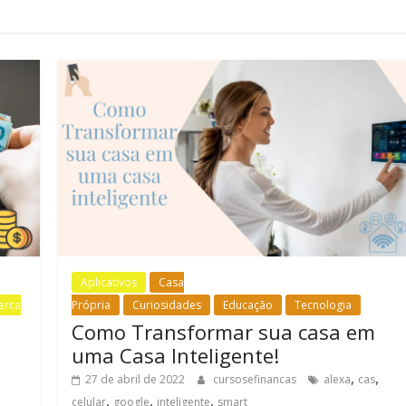
Aplicativos
Casa
erca
Própria
Curiosidades
Educação
Tecnologia
Como Transformar sua casa em
uma Casa Inteligente!
,
,
27 de abril de 2022
cursosefinancas
alexa
cas
,
,
,
celular
google
inteligente
smart