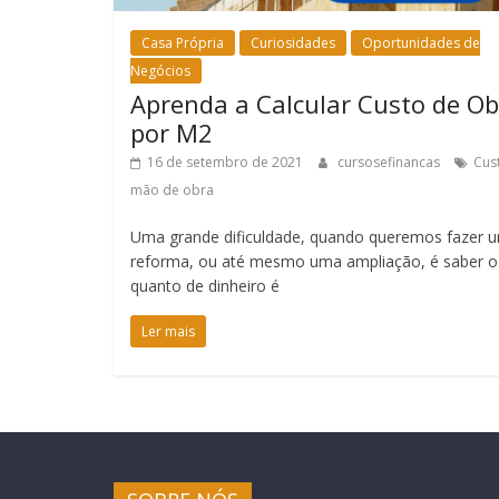
Casa Própria
Curiosidades
Oportunidades de
Negócios
Aprenda a Calcular Custo de Ob
por M2
16 de setembro de 2021
cursosefinancas
Cus
mão de obra
Uma grande dificuldade, quando queremos fazer 
reforma, ou até mesmo uma ampliação, é saber o
quanto de dinheiro é
Ler mais