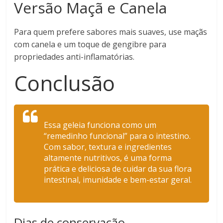
Versão Maçã e Canela
Para quem prefere sabores mais suaves, use maçãs
com canela e um toque de gengibre para
propriedades anti-inflamatórias.
Conclusão
Essa geleia funciona como um
“remedinho funcional” para o intestino.
Com sabor, textura e ingredientes
altamente nutritivos, é uma forma
prática e deliciosa de cuidar da sua flora
intestinal, imunidade e bem-estar geral.
Dias de conservação