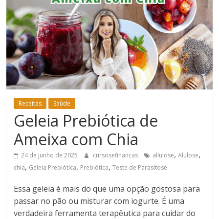
Bem-
Estar
Receitas
Saúde
Geleia Prebiótica de
Ameixa com Chia
,
,
24 de junho de 2025
cursosefinancas
allulose
Alulose
,
,
,
chia
Geleia Prebiótica
Prebiótica
Teste de Parasitose
Essa geleia é mais do que uma opção gostosa para
passar no pão ou misturar com iogurte. É uma
verdadeira ferramenta terapêutica para cuidar do