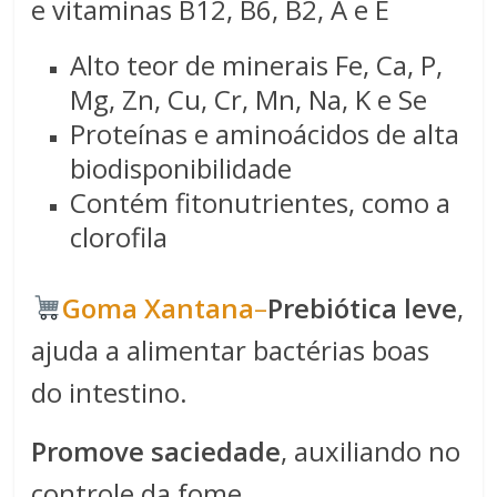
e vitaminas B12, B6, B2, A e E
Alto teor de minerais Fe, Ca, P,
Mg, Zn, Cu, Cr, Mn, Na, K e Se
Proteínas e aminoácidos de alta
biodisponibilidade
Contém fitonutrientes, como a
clorofila
​​Goma Xantana​
–
Prebiótica leve
,
ajuda a alimentar bactérias boas
do intestino.
Promove saciedade
, auxiliando no
controle da fome.