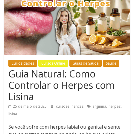
Bem-
Estar
Curiosidades
Cursos Online
Guias de Saude
Saúde
Guia Natural: Como
Controlar o Herpes com
Lisina
,
,
25 de maio de 2025
cursosefinancas
arginina
herpes
lisina
Se você sofre com herpes labial ou genital e sente