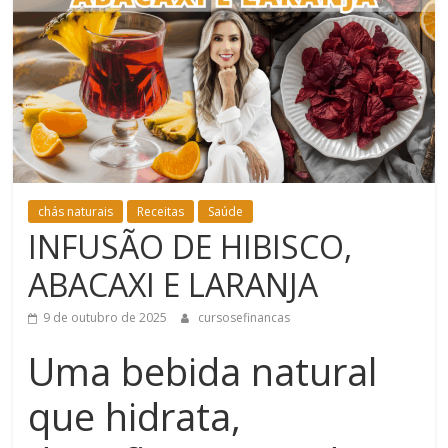
Bem-
Estar
chás naturais
Receitas
Saúde
INFUSÃO DE HIBISCO,
ABACAXI E LARANJA
9 de outubro de 2025
cursosefinancas
Uma bebida natural
que hidrata,