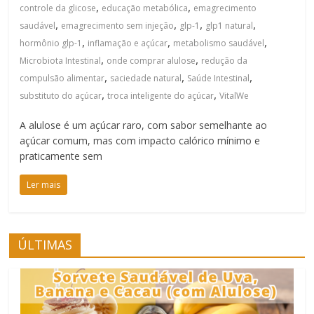
,
,
controle da glicose
educação metabólica
emagrecimento
,
,
,
,
saudável
emagrecimento sem injeção
glp-1
glp1 natural
,
,
,
hormônio glp-1
inflamação e açúcar
metabolismo saudável
,
,
Microbiota Intestinal
onde comprar alulose
redução da
,
,
,
compulsão alimentar
saciedade natural
Saúde Intestinal
,
,
substituto do açúcar
troca inteligente do açúcar
VitalWe
A alulose é um açúcar raro, com sabor semelhante ao
açúcar comum, mas com impacto calórico mínimo e
praticamente sem
Ler mais
ÚLTIMAS