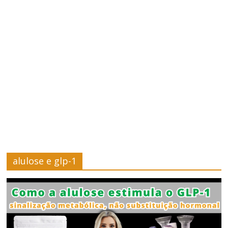
–
Saúde
e
Bem-
Estar
Site
sobre
alulose e glp-1
Cursos,
Finanças
e
Saúde
e