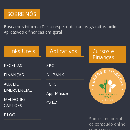
SOBRE NÓS
Buscamos informações a respeito de cursos gratuitos online,
Aplicativos e finanças em geral.
Links Úteis
Aplicativos
Cursos e
Finanças
RECEITAS
SPC
FINANÇAS
NUBANK
AUXILIO
FGTS
EMERGENCIAL
App Música
MELHORES
CAIXA
CARTOES
BLOG
Somos um portal
de conteúdo online
sobre cursos,