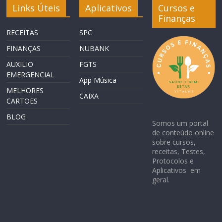
Links Úteis
Aplicativos
Cursos e
Finanças
RECEITAS
SPC
FINANÇAS
NUBANK
AUXILIO
FGTS
EMERGENCIAL
App Música
MELHORES
CAIXA
CARTOES
BLOG
Somos um portal
de conteúdo online
sobre cursos,
receitas, Testes,
Protocolos e
Aplicativos em
geral.