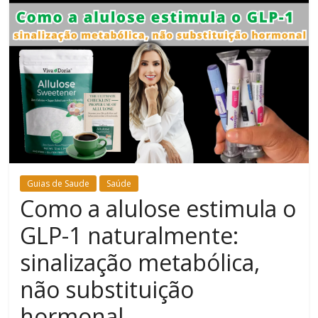
Bem-
Estar
Guias de Saude
Saúde
Como a alulose estimula o
GLP-1 naturalmente:
sinalização metabólica,
não substituição
hormonal