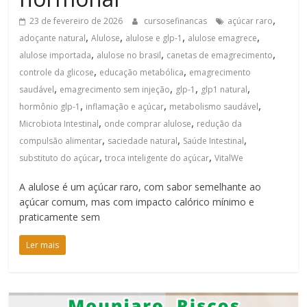
,
23 de fevereiro de 2026
cursosefinancas
açúcar raro
,
,
,
,
adoçante natural
Alulose
alulose e glp-1
alulose emagrece
,
,
,
alulose importada
alulose no brasil
canetas de emagrecimento
,
,
controle da glicose
educação metabólica
emagrecimento
,
,
,
,
saudável
emagrecimento sem injeção
glp-1
glp1 natural
,
,
,
hormônio glp-1
inflamação e açúcar
metabolismo saudável
,
,
Microbiota Intestinal
onde comprar alulose
redução da
,
,
,
compulsão alimentar
saciedade natural
Saúde Intestinal
,
,
substituto do açúcar
troca inteligente do açúcar
VitalWe
A alulose é um açúcar raro, com sabor semelhante ao
açúcar comum, mas com impacto calórico mínimo e
praticamente sem
Ler mais