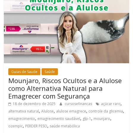
Guias de Saude
Saúde
Mounjaro, Riscos Ocultos e a Alulose
como Alternativa Natural para
Emagrecer com Segurança
,
18 de dezembro de 2025
cursosefinancas
açúcar raro
,
,
,
,
alternativa natural
Alulose
alulose emagrece
controle da glicemia
,
,
,
,
emagrecimento
emagrecimento saudável
glp-1
mounjaro
,
,
ozempic
PERDER PESO
saúde metabólica