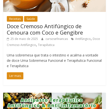
Receitas
Saúde
Doce Cremoso Antifúngico de
Cenoura com Coco e Gengibre
,
25 de maio de 2025
cursosefinancas
Antifúngico
Doce
,
Cremoso Antifúngico
Terapêutica
Uma sobremesa que trata o intestino e acalma a vontade
de doce Uma Sobremesa Funcional e Terapêutica Funcional
e Terapêutica
Ler mais