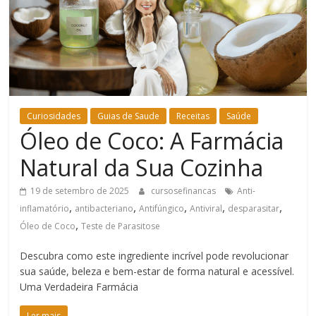
Bem-
Estar
Curiosidades
Guias de Saude
Receitas
Saúde
Óleo de Coco: A Farmácia
Natural da Sua Cozinha
19 de setembro de 2025
cursosefinancas
Anti-
,
,
,
,
,
inflamatório
antibacteriano
Antifúngico
Antiviral
desparasitar
,
Óleo de Coco
Teste de Parasitose
Descubra como este ingrediente incrível pode revolucionar
sua saúde, beleza e bem-estar de forma natural e acessível.
Uma Verdadeira Farmácia
Ler mais