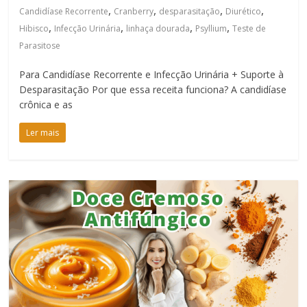
,
,
,
,
Candidíase Recorrente
Cranberry
desparasitação
Diurético
,
,
,
,
Hibisco
Infecção Urinária
linhaça dourada
Psyllium
Teste de
Parasitose
Para Candidíase Recorrente e Infecção Urinária + Suporte à
Desparasitação Por que essa receita funciona? A candidíase
crônica e as
Ler mais