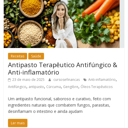
Receitas
Saúde
Antipasto Terapêutico Antifúngico &
Anti-inflamatório
,
23 de maio de 2025
cursosefinancas
Anti-inflamatório
,
,
,
,
Antifúngico
antipasto
Cúrcuma
Gengibre
Óleos Terapêuticos
Um antipasto funcional, saboroso e curativo, feito com
ingredientes naturais que combatem fungos, parasitas,
desinflamam o intestino e ainda ajudam
Ler mais