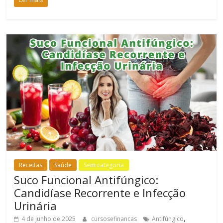
Receitas
Saúde
Sem categoria
Suco Funcional Antifúngico:
Candidíase Recorrente e Infecção
Urinária
,
4 de junho de 2025
cursosefinancas
Antifúngico