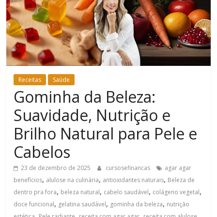
Bem-
Estar
Receitas
Saúde
Gominha da Beleza:
Suavidade, Nutrição e
Brilho Natural para Pele e
Cabelos
23 de dezembro de 2025
cursosefinancas
agar agar
,
,
,
benefícios
alulose na culinária
antioxidantes naturais
Beleza de
,
,
,
,
dentro pra fora
beleza natural
cabelo saudável
colágeno vegetal
,
,
,
doce funcional
gelatina saudável
gominha da beleza
nutrição
,
,
,
,
estética
Pele radiante
receita com agar agar
receita com alulose