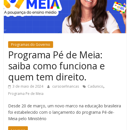
Bem-
Estar
Programas do Governo
Programa Pé de Meia:
saiba como funciona e
quem tem direito.
,
3 de maio de 2024
cursosefinancas
Cadunico
Programa Pe de Meia
Desde 20 de março, um novo marco na educação brasileira
foi estabelecido com o lançamento do programa Pé-de-
Meia pelo Ministério