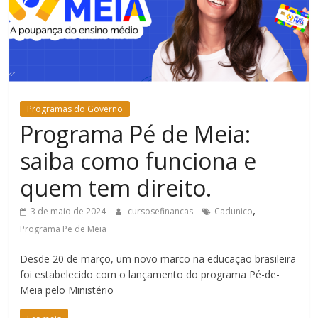
Bem-
Estar
Programas do Governo
Programa Pé de Meia:
saiba como funciona e
quem tem direito.
,
3 de maio de 2024
cursosefinancas
Cadunico
Programa Pe de Meia
Desde 20 de março, um novo marco na educação brasileira
foi estabelecido com o lançamento do programa Pé-de-
Meia pelo Ministério