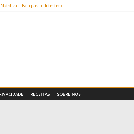
 Nutritiva e Boa para o Intestino
(com Alulose)
Frigideira (Sem Forno, Fácil e Fofinho)
: Uma Receita Prática e Deliciosa
PRIVACIDADE
RECEITAS
SOBRE NÓS