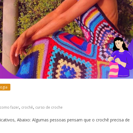
ogia
,
,
como fazer
crochê
curso de croche
licativos, Abaixo: Algumas pessoas pensam que o crochê precisa de