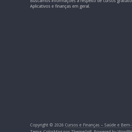
Buscamos informações a respeito de cursos gratuitos
Aplicativos e finanças em geral.
Copyright © 2026
Cursos e Finanças – Saúde e Bem-
Tema:
ColorMag
por ThemeGrill. Powered by
WordPr