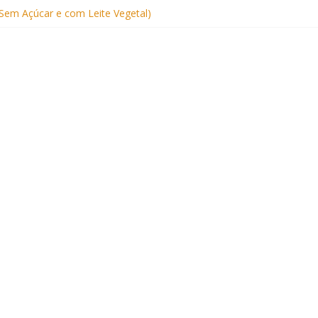
Sem Açúcar e com Leite Vegetal)
 Nutritiva e Boa para o Intestino
(com Alulose)
Frigideira (Sem Forno, Fácil e Fofinho)
: Uma Receita Prática e Deliciosa