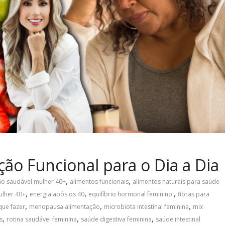
ão Funcional para o Dia a Dia
,
,
ão saudável mulher 40+
alimentos funcionais
alimentos naturais para saúde
,
,
,
ulher 40+
energia após os 40
equilíbrio hormonal feminino.
fibras para
,
,
,
que fazer
menopausa alimentação
microbiota intestinal feminina
mix
,
,
,
s
rotina saudável feminina
saúde digestiva feminina
saúde intestinal