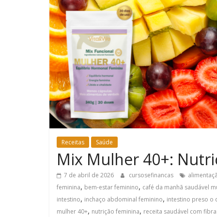
Receitas
Saúde
Mix Mulher 40+: Nutriç
7 de abril de 2026
cursosefinancas
alimentaç
,
,
feminina
bem-estar feminino
café da manhã saudável m
,
,
intestino
inchaço abdominal feminino
intestino preso o 
,
,
mulher 40+
nutrição feminina
receita saudável com fibra