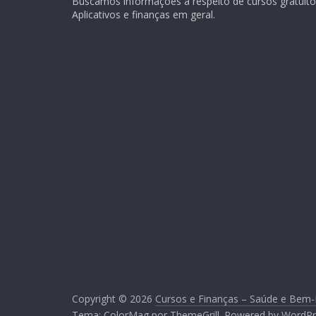
Buscamos informações a respeito de cursos gratuitos
Aplicativos e finanças em geral.
Copyright © 2026
Cursos e Finanças – Saúde e Bem-
Tema:
ColorMag
por ThemeGrill. Powered by
WordPr