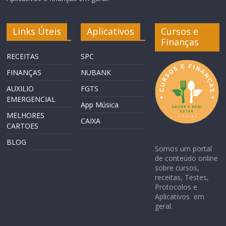
Links Úteis
Aplicativos
Cursos e
Finanças
RECEITAS
SPC
FINANÇAS
NUBANK
AUXILIO
FGTS
EMERGENCIAL
App Música
MELHORES
CAIXA
CARTOES
BLOG
Somos um portal
de conteúdo online
sobre cursos,
receitas, Testes,
Protocolos e
Aplicativos em
geral.