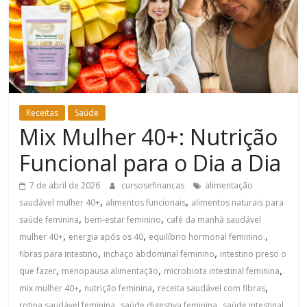
Bem-
Estar
Receitas
Saúde
Mix Mulher 40+: Nutrição
Funcional para o Dia a Dia
7 de abril de 2026
cursosefinancas
alimentação
,
,
saudável mulher 40+
alimentos funcionais
alimentos naturais para
,
,
saúde feminina
bem-estar feminino
café da manhã saudável
,
,
,
mulher 40+
energia após os 40
equilíbrio hormonal feminino.
,
,
fibras para intestino
inchaço abdominal feminino
intestino preso o
,
,
,
que fazer
menopausa alimentação
microbiota intestinal feminina
,
,
,
mix mulher 40+
nutrição feminina
receita saudável com fibras
,
,
rotina saudável feminina
saúde digestiva feminina
saúde intestinal