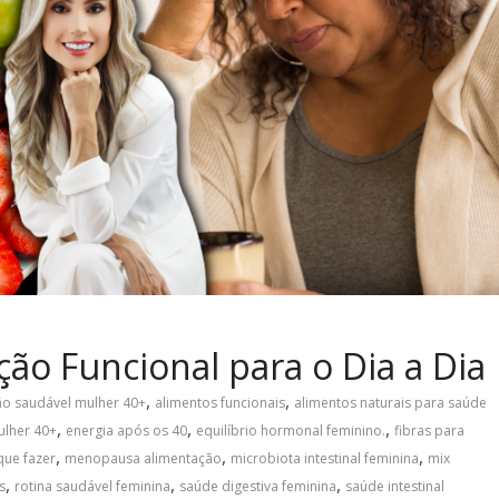
ão Funcional para o Dia a Dia
,
,
ão saudável mulher 40+
alimentos funcionais
alimentos naturais para saúde
,
,
,
ulher 40+
energia após os 40
equilíbrio hormonal feminino.
fibras para
,
,
,
que fazer
menopausa alimentação
microbiota intestinal feminina
mix
,
,
,
s
rotina saudável feminina
saúde digestiva feminina
saúde intestinal