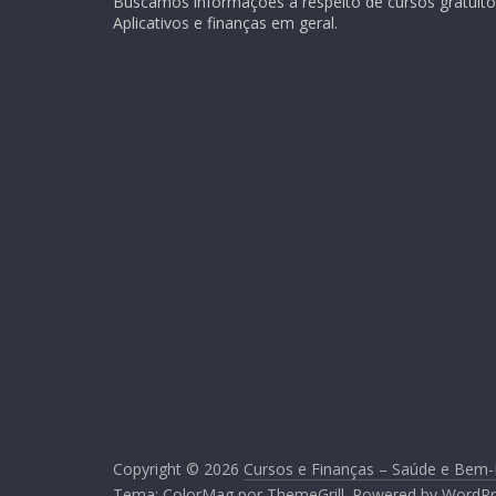
Buscamos informações a respeito de cursos gratuitos
Aplicativos e finanças em geral.
Copyright © 2026
Cursos e Finanças – Saúde e Bem-
Tema:
ColorMag
por ThemeGrill. Powered by
WordPr