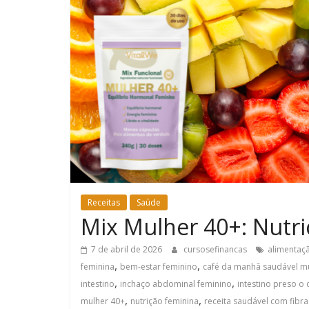
Receitas
Saúde
Mix Mulher 40+: Nutriç
7 de abril de 2026
cursosefinancas
alimentaç
,
,
feminina
bem-estar feminino
café da manhã saudável m
,
,
intestino
inchaço abdominal feminino
intestino preso o 
,
,
mulher 40+
nutrição feminina
receita saudável com fibra