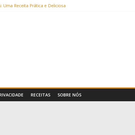
Frigideira (Sem Forno, Fácil e Fofinho)
: Uma Receita Prática e Deliciosa
Sem Açúcar e com Leite Vegetal)
 Nutritiva e Boa para o Intestino
(com Alulose)
PRIVACIDADE
RECEITAS
SOBRE NÓS