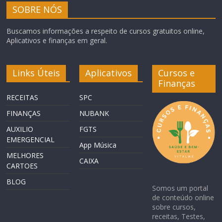
SOBRE NÓS
Buscamos informações a respeito de cursos gratuitos online,
Aplicativos e finanças em geral.
Links Úteis
Aplicativos
Cursos e
Finanças
RECEITAS
SPC
FINANÇAS
NUBANK
AUXILIO
FGTS
EMERGENCIAL
App Música
MELHORES
CAIXA
CARTOES
BLOG
Somos um portal
de conteúdo online
sobre cursos,
receitas, Testes,