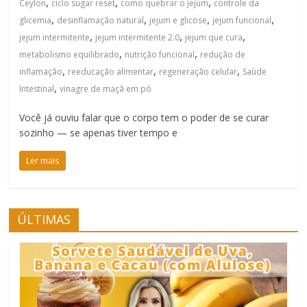
,
,
,
Ceylon
ciclo sugar reset
como quebrar o jejum
controle da
,
,
,
,
glicemia
desinflamação natural
jejum e glicose
jejum funcional
,
,
,
jejum intermitente
jejum intermitente 2.0
jejum que cura
,
,
metabolismo equilibrado
nutrição funcional
redução de
,
,
,
inflamação
reeducação alimentar
regeneração celular
Saúde
,
Intestinal
vinagre de maçã em pó
Você já ouviu falar que o corpo tem o poder de se curar
sozinho — se apenas tiver tempo e
Ler mais
ÚLTIMAS