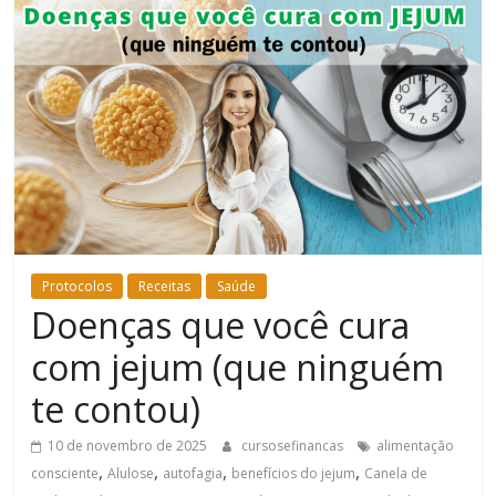
Bem-
Estar
Protocolos
Receitas
Saúde
Doenças que você cura
com jejum (que ninguém
te contou)
10 de novembro de 2025
cursosefinancas
alimentação
,
,
,
,
consciente
Alulose
autofagia
benefícios do jejum
Canela de