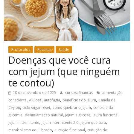
Bem-
Estar
Protocolos
Receitas
Saúde
Doenças que você cura
com jejum (que ninguém
te contou)
10 de novembro de 2025
cursosefinancas
alimentação
,
,
,
,
consciente
Alulose
autofagia
benefícios do jejum
Canela de
,
,
,
Ceylon
ciclo sugar reset
como quebrar o jejum
controle da
,
,
,
,
glicemia
desinflamação natural
jejum e glicose
jejum funcional
,
,
,
jejum intermitente
jejum intermitente 2.0
jejum que cura
,
,
metabolismo equilibrado
nutrição funcional
redução de