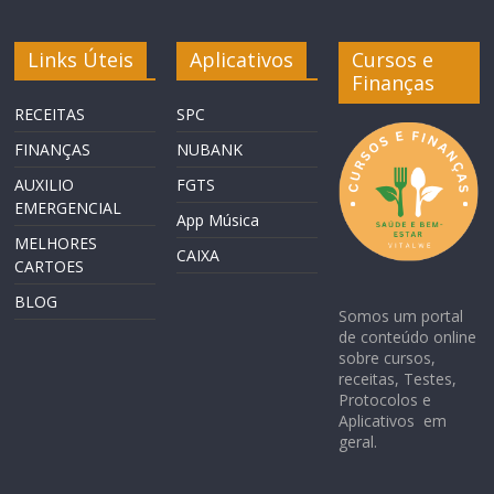
Links Úteis
Aplicativos
Cursos e
Finanças
RECEITAS
SPC
FINANÇAS
NUBANK
AUXILIO
FGTS
EMERGENCIAL
App Música
MELHORES
CAIXA
CARTOES
BLOG
Somos um portal
de conteúdo online
sobre cursos,
receitas, Testes,
Protocolos e
Aplicativos em
geral.