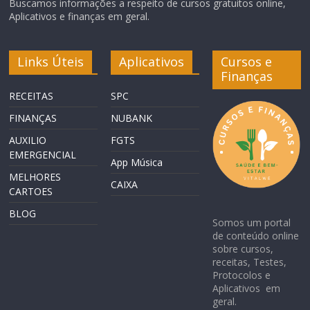
Buscamos informações a respeito de cursos gratuitos online,
Aplicativos e finanças em geral.
Links Úteis
Aplicativos
Cursos e
Finanças
RECEITAS
SPC
FINANÇAS
NUBANK
AUXILIO
FGTS
EMERGENCIAL
App Música
MELHORES
CAIXA
CARTOES
BLOG
Somos um portal
de conteúdo online
sobre cursos,
receitas, Testes,
Protocolos e
Aplicativos em
geral.