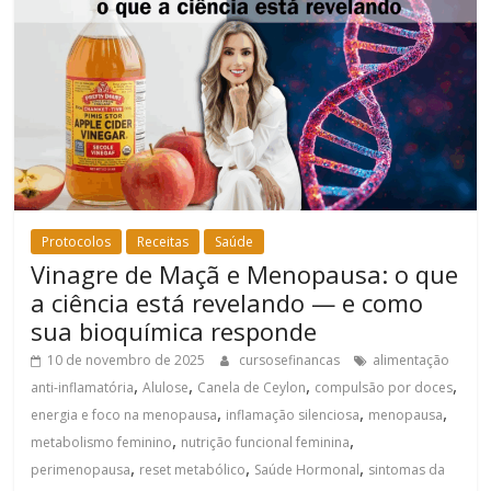
Protocolos
Receitas
Saúde
Vinagre de Maçã e Menopausa: o que
a ciência está revelando — e como
sua bioquímica responde
10 de novembro de 2025
cursosefinancas
alimentação
,
,
,
,
anti-inflamatória
Alulose
Canela de Ceylon
compulsão por doces
,
,
,
energia e foco na menopausa
inflamação silenciosa
menopausa
,
,
metabolismo feminino
nutrição funcional feminina
,
,
,
perimenopausa
reset metabólico
Saúde Hormonal
sintomas da