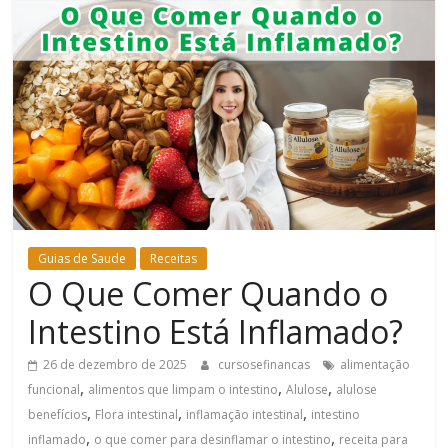
Bem-
Estar
Guias de Saude
Receitas
O Que Comer Quando o
Intestino Está Inflamado?
26 de dezembro de 2025
cursosefinancas
alimentação
,
,
,
funcional
alimentos que limpam o intestino
Alulose
alulose
,
,
,
benefícios
Flora intestinal
inflamação intestinal
intestino
,
,
inflamado
o que comer para desinflamar o intestino
receita para