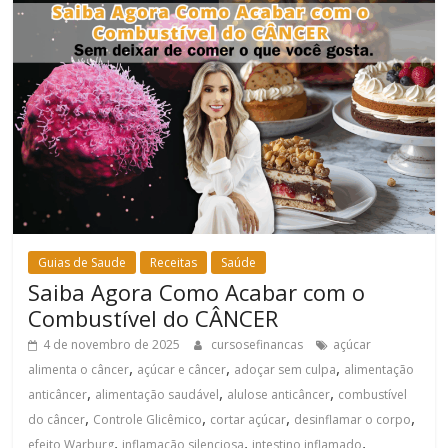
Guias de Saude
Receitas
Saúde
Saiba Agora Como Acabar com o
Combustível do CÂNCER
4 de novembro de 2025
cursosefinancas
açúcar
,
,
,
alimenta o câncer
açúcar e câncer
adoçar sem culpa
alimentação
,
,
,
anticâncer
alimentação saudável
alulose anticâncer
combustível
,
,
,
,
do câncer
Controle Glicêmico
cortar açúcar
desinflamar o corpo
,
,
,
efeito Warburg
inflamação silenciosa
intestino inflamado