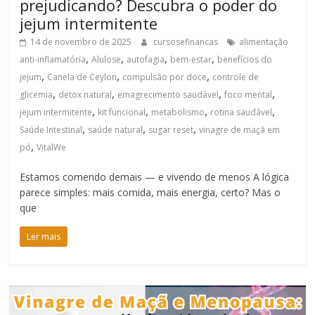
prejudicando? Descubra o poder do
jejum intermitente
14 de novembro de 2025
cursosefinancas
alimentação
,
,
,
,
anti-inflamatória
Alulose
autofagia
bem-estar
benefícios do
,
,
,
jejum
Canela de Ceylon
compulsão por doce
controle de
,
,
,
,
glicemia
detox natural
emagrecimento saudável
foco mental
,
,
,
,
jejum intermitente
kit funcional
metabolismo
rotina saudável
,
,
,
Saúde Intestinal
saúde natural
sugar reset
vinagre de maçã em
,
pó
VitalWe
Estamos comendo demais — e vivendo de menos A lógica
parece simples: mais comida, mais energia, certo? Mas o
que
Ler mais