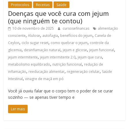
Protocolos
Receitas
Saúde
Doenças que você cura com jejum
(que ninguém te contou)
10 de novembro de 2025
cursosefinancas
alimentação
,
,
,
,
consciente
Alulose
autofagia
benefícios do jejum
Canela de
,
,
,
Ceylon
ciclo sugar reset
como quebrar o jejum
controle da
,
,
,
,
glicemia
desinflamação natural
jejum e glicose
jejum funcional
,
,
,
jejum intermitente
jejum intermitente 2.0
jejum que cura
,
,
metabolismo equilibrado
nutrição funcional
redução de
,
,
,
inflamação
reeducação alimentar
regeneração celular
Saúde
,
Intestinal
vinagre de maçã em pó
Você já ouviu falar que o corpo tem o poder de se curar
sozinho — se apenas tiver tempo e
Ler mais