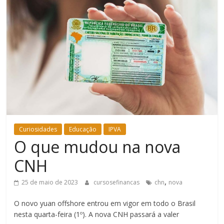
Bem-
Estar
Curiosidades
Educação
IPVA
O que mudou na nova
CNH
,
25 de maio de 2023
cursosefinancas
chn
nova
O novo yuan offshore entrou em vigor em todo o Brasil
nesta quarta-feira (1º). A nova CNH passará a valer