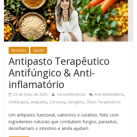
Bem-
Estar
Receitas
Saúde
Antipasto Terapêutico
Antifúngico & Anti-
inflamatório
,
23 de maio de 2025
cursosefinancas
Anti-inflamatório
,
,
,
,
Antifúngico
antipasto
Cúrcuma
Gengibre
Óleos Terapêuticos
Um antipasto funcional, saboroso e curativo, feito com
ingredientes naturais que combatem fungos, parasitas,
desinflamam o intestino e ainda ajudam