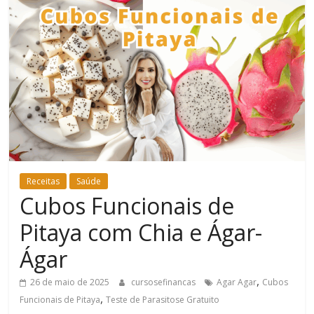
Bem-
Estar
Receitas
Saúde
Cubos Funcionais de
Pitaya com Chia e Ágar-
Ágar
,
26 de maio de 2025
cursosefinancas
Agar Agar
Cubos
,
Funcionais de Pitaya
Teste de Parasitose Gratuito