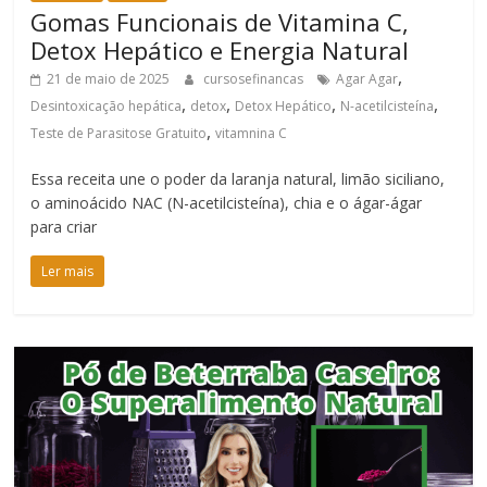
Gomas Funcionais de Vitamina C,
Detox Hepático e Energia Natural
,
21 de maio de 2025
cursosefinancas
Agar Agar
,
,
,
,
Desintoxicação hepática
detox
Detox Hepático
N-acetilcisteína
,
Teste de Parasitose Gratuito
vitamnina C
Essa receita une o poder da laranja natural, limão siciliano,
o aminoácido NAC (N-acetilcisteína), chia e o ágar-ágar
para criar
Ler mais