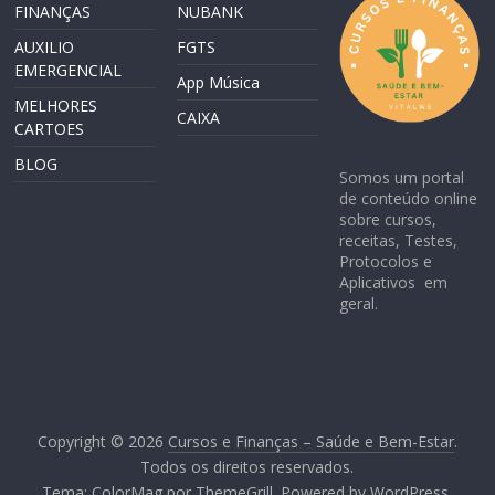
FINANÇAS
NUBANK
AUXILIO
FGTS
EMERGENCIAL
App Música
MELHORES
CAIXA
CARTOES
BLOG
Somos um portal
de conteúdo online
sobre cursos,
receitas, Testes,
Protocolos e
Aplicativos em
geral.
Copyright © 2026
Cursos e Finanças – Saúde e Bem-Estar
.
Todos os direitos reservados.
Tema:
ColorMag
por ThemeGrill. Powered by
WordPress
.