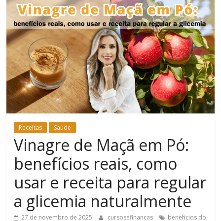
Bem-
Estar
Receitas
Saúde
Vinagre de Maçã em Pó:
benefícios reais, como
usar e receita para regular
a glicemia naturalmente
27 de novembro de 2025
cursosefinancas
benefícios do