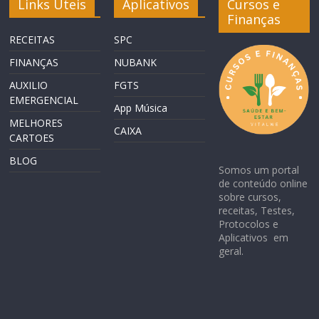
Links Úteis
Aplicativos
Cursos e
Finanças
RECEITAS
SPC
FINANÇAS
NUBANK
AUXILIO
FGTS
EMERGENCIAL
App Música
MELHORES
CAIXA
CARTOES
BLOG
Somos um portal
de conteúdo online
sobre cursos,
receitas, Testes,
Protocolos e
Aplicativos em
geral.