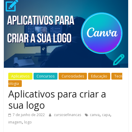
Bem-
Estar
Aplicativos
Concursos
Curiosidades
Educação
Tecn
ologia
Aplicativos para criar a
sua logo
,
,
7 de junho de 2022
cursosefinancas
canva
capa
,
imagem
logo