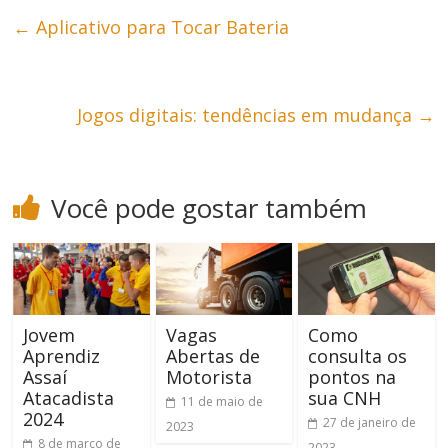
←
Aplicativo para Tocar Bateria
Jogos digitais: tendências em mudança
→
Você pode gostar também
Jovem
Vagas
Como
Aprendiz
Abertas de
consulta os
Assaí
Motorista
pontos na
Atacadista
sua CNH
11 de maio de
2024
27 de janeiro de
2023
8 de março de
2023