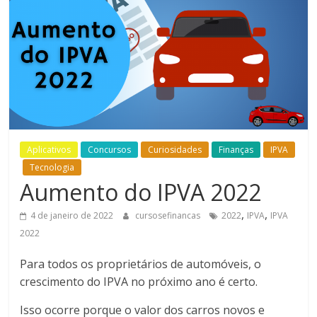
Bem-
Estar
Aplicativos
Concursos
Curiosidades
Finanças
IPVA
Tecnologia
Aumento do IPVA 2022
,
,
4 de janeiro de 2022
cursosefinancas
2022
IPVA
IPVA
2022
Para todos os proprietários de automóveis, o
crescimento do IPVA no próximo ano é certo.
Isso ocorre porque o valor dos carros novos e